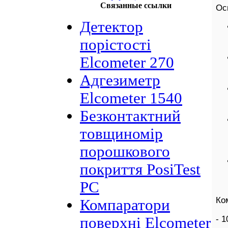
Связанные ссылки
Ос
Детектор
порістості
Elcometer 270
Адгезиметр
Elcometer 1540
Безконтактний
товщиномір
порошкового
покриття PosiTest
PC
Ко
Компаратори
- 
поверхні Elcometer