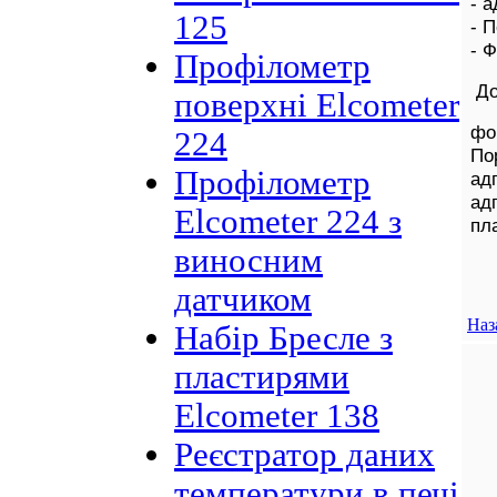
- а
125
- 
- 
Профілометр
До
поверхні Elcometer
фо
224
По
Профілометр
адг
адг
Elcometer 224 з
пл
виносним
датчиком
Наз
Набір Бресле з
пластирями
Elcometer 138
Реєстратор даних
температури в печі