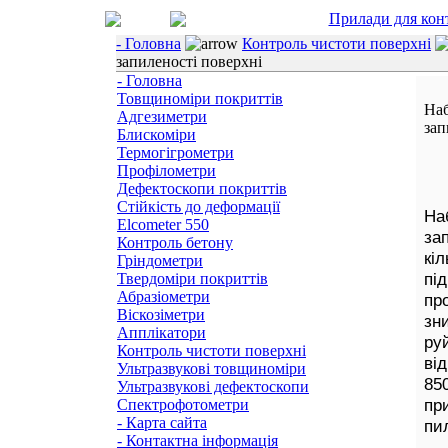
Прилади для кон
- Головна
Контроль чистоти поверхні
запиленості поверхні
- Головна
Товщиноміри покриттів
Наб
Адгезиметри
зап
Блискоміри
Термогігрометри
Профілометри
Дефектоскопи покриттів
Стійкість до деформації
На
Elcometer 550
за
Контроль бетону
кіл
Гріндометри
пі
Твердоміри покриттів
Абразіометри
пр
Віскозіметри
зн
Апплікатори
ру
Контроль чистоти поверхні
ві
Ультразвукові товщиноміри
85
Ультразвукові дефектоскопи
пр
Спектрофотометри
- Карта сайта
пи
- Контактна інформація