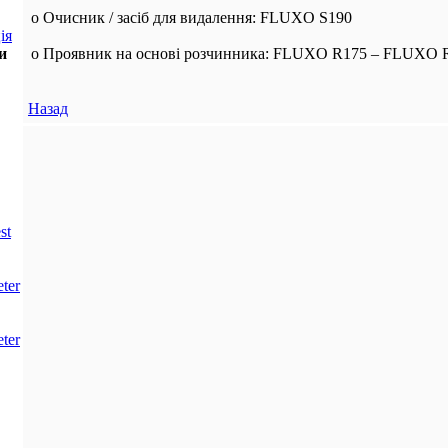
o Очисник / засіб для видалення: FLUXO S190
ія
и
o Проявник на основі розчинника: FLUXO R175 – FLUXO 
Назад
st
ter
ter