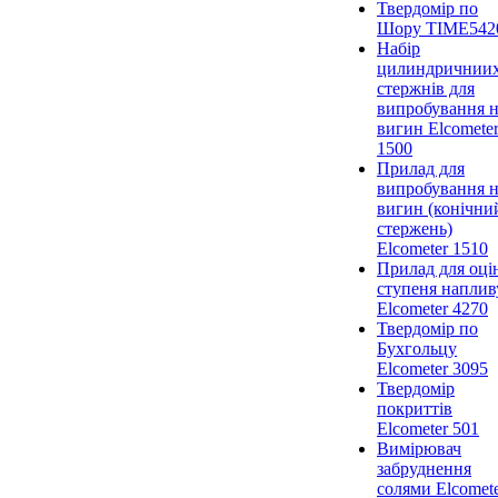
Твердомір по
Шору ТIME542
Набір
цилиндричнии
стержнів для
випробування 
вигин Elcomete
1500
Прилад для
випробування 
вигин (конічни
стержень)
Elcometer 1510
Прилад для оці
ступеня наплив
Elcometer 4270
Твердомір по
Бухгольцу
Elcometer 3095
Твердомір
покриттів
Elcometer 501
Вимірювач
забруднення
солями Elcomet