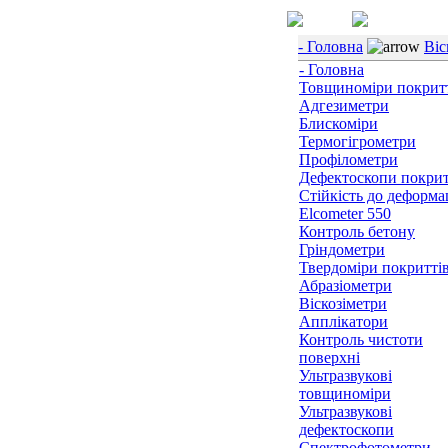
- Головна
Віс
- Головна
Товщиноміри покрит
Адгезиметри
Блискоміри
Термогігрометри
Профілометри
Дефектоскопи покрит
Стійкість до деформац
Elcometer 550
Контроль бетону
Гріндометри
Твердоміри покритті
Абразіометри
Віскозіметри
Апплікатори
Контроль чистоти
поверхні
Ультразвукові
товщиноміри
Ультразвукові
дефектоскопи
Спектрофотометри