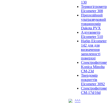
130
Термогігрометр
Elcometer 308
Прецизійний
ультразвуковий
товщиномір
Dakota PVX
Адгезиметр
Elcometer 510
Набір Elcometer
142 для для
визначення
запиленості
поверхні
Спектрофотоме
Konica Minolta
CM-23d
Твердомір
покриттів
Elcometer 3092
Спектрофотоме
CM-17d/16d
^^^