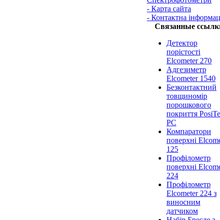
- Карта сайта
- Контактна інформац
Связанные ссылк
Детектор
порістості
Elcometer 270
Адгезиметр
Elcometer 1540
Безконтактний
товщиномір
порошкового
покриття PosiTe
PC
Компаратори
поверхні Elcome
125
Профілометр
поверхні Elcome
224
Профілометр
Elcometer 224 з
виносним
датчиком
Набір Бресле з