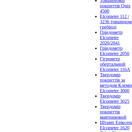
Товщиномір
покриттів Qnix
4500
Elcometer 112 /
3236 товщином
гребінці
Гріндометр
Elcometer
2020/2041
Гріндометр
Elcometer 2050
Гігрометр
обертальний
Elcometer 116A
Твердомір
покриттів за
методом Клеме
Elcometer 3000
Твердомір
Elcometer 3025
Твердомір
покриттів
маятниковий
Штамп Еріксен
Elcometer 1620