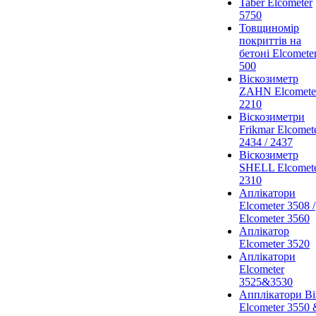
Taber Elcometer
5750
Товщиномір
покриттів на
бетоні Elcomete
500
Віскозиметр
ZAHN Elcomete
2210
Віскозиметри
Frikmar Elcomet
2434 / 2437
Віскозиметр
SHELL Elcomet
2310
Аплікатори
Elcometer 3508 /
Elcometer 3560
Аплікатор
Elcometer 3520
Аплікатори
Elcometer
3525&3530
Апплікатори Bi
Elcometer 3550 