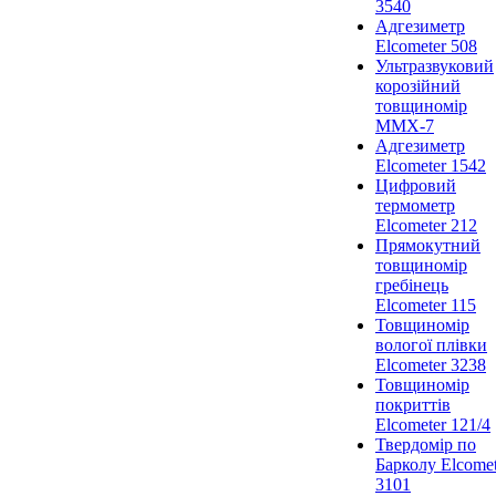
3540
Адгезиметр
Elcometer 508
Ультразвуковий
корозійний
товщиномір
ММХ-7
Адгезиметр
Elcometer 1542
Цифровий
термометр
Elcometer 212
Прямокутний
товщиномір
гребінець
Elcometer 115
Товщиномір
вологої плівки
Elcometer 3238
Товщиномір
покриттів
Elcometer 121/4
Твердомір по
Барколу Elcomet
3101