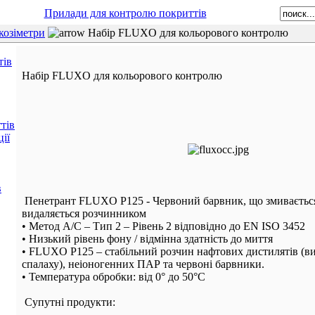
Прилади для контролю покриттів
козіметри
Набір FLUXO для кольорового контролю
тів
Набір FLUXO для кольорового контролю
тів
ії
в
Пенетрант FLUXO P125 - Червоний барвник, що змиваєтьс
видаляється розчинником
• Метод A/C – Тип 2 – Рівень 2 відповідно до EN ISO 3452
• Низький рівень фону / відмінна здатність до миття
• FLUXO P125 – стабільний розчин нафтових дистилятів (в
спалаху), неіоногенних ПАР та червоні барвники.
• Температура обробки: від 0° до 50°C
Супутні продукти: