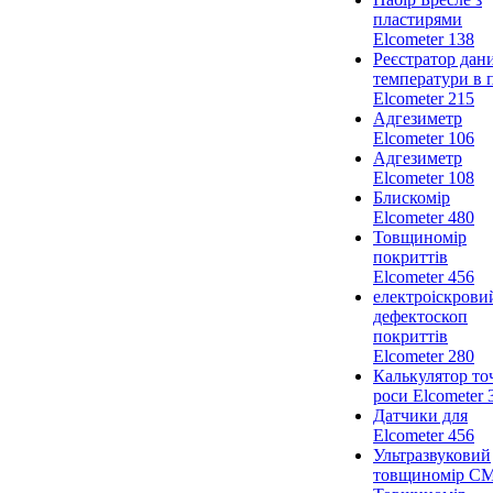
пластирями
Elcometer 138
Реєстратор дан
температури в 
Elcometer 215
Адгезиметр
Elcometer 106
Адгезиметр
Elcometer 108
Блискомір
Elcometer 480
Товщиномір
покриттів
Elcometer 456
електроіскрови
дефектоскоп
покриттів
Elcometer 280
Калькулятор то
роси Elcometer 
Датчики для
Elcometer 456
Ультразвуковий
товщиномір C