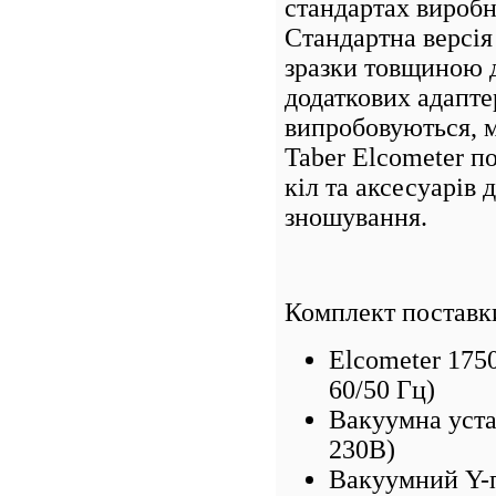
стандартах виробни
Стандартна версія
зразки товщиною д
додаткових адапте
випробовуються, м
Taber Elcometer п
кіл та аксесуарів 
зношування.
Комплект поставк
Elcometer 175
60/50 Гц)
Вакуумна уста
230В)
Вакуумний Y-п