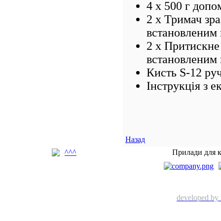
4 х 500 г доп
2 х
Тримач зра
встановленим 
2 х Притискне
встановленим 
Кисть S-12 ру
Інструкція з е
Назад
^^^
Прилади для к
developed by