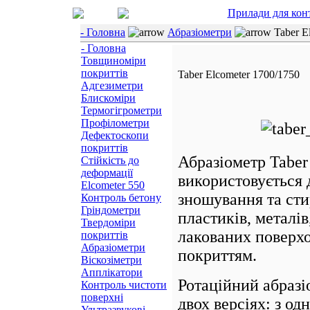
Прилади для кон
- Головна
Абразіометри
Taber E
- Головна
Товщиноміри
покриттів
Taber Elcometer 1700/1750
Адгезиметри
Блискоміри
Термогігрометри
Профілометри
Дефектоскопи
покриттів
Абразіометр Tabe
Стійкість до
деформації
використовується 
Elcometer 550
зношування та сти
Контроль бетону
Гріндометри
пластиків, металі
Твердоміри
лакованих поверхо
покриттів
Абразіометри
покриттям.
Віскозіметри
Апплікатори
Ротаційний абразі
Контроль чистоти
поверхні
двох версіях: з о
Ультразвукові