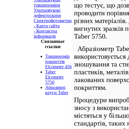
що тестує, що доз
товщиноміри
Ультразвукові
проводити порівня
дефектоскопи
різних матеріалів
Спектрофотометри
- Карта сайта
вигнутих зразків 
- Контактна
Taber 5750.
інформація
Связанные
ссылки
Абразіометр Tabe
використовується 
Товщиномір
покриттів
зношування та сти
Elcometer 456
пластиків, металі
Taber
Elcometer
лакованих поверхо
5750
покриттям.
Абразивні
круги Taber
Процедури випробу
зносу з використа
містяться у більш
стандартів, таких