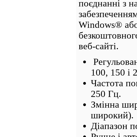
поєднанні з 
забезпеченням
Windows® аб
безкоштовног
веб-сайті.
Регульован
100, 150 і 
Частота по
250 Гц.
Змінна шир
широкий).
Діапазон п
Ручне і ав