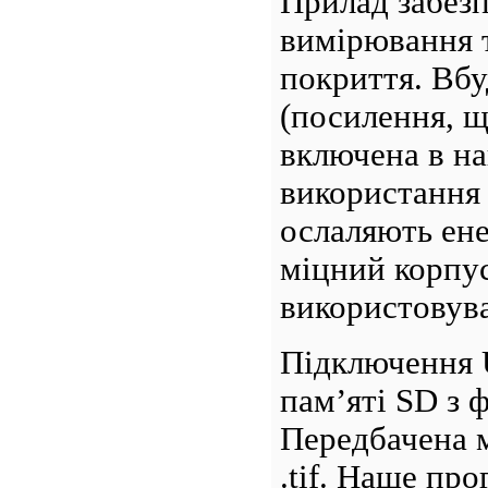
Прилад забез
вимірювання 
покриття. Вб
(посилення, щ
включена в н
використання 
ослаляють ене
міцний корпу
використовува
Підключення 
пам’яті SD з
Передбачена м
.tif. Наше пр