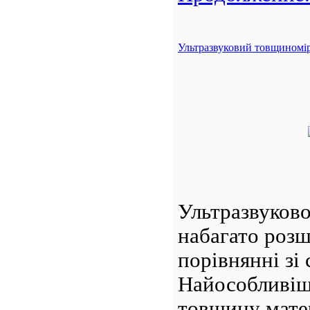
Ультразвуковий товщином
Ультразвуков
набагато роз
порівнянні з
Найособливіш
товщину матер