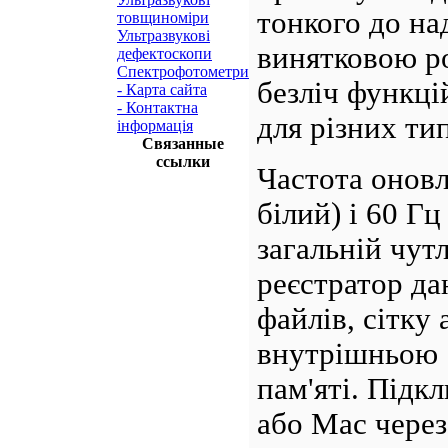
тонкого до на
товщиноміри
Ультразвукові
винятковою ро
дефектоскопи
Спектрофотометри
безліч функцій
- Карта сайта
- Контактна
для різних тип
інформація
Связанные
ссылки
Частота оновл
білий) і 60 Г
загальній чут
реєстратор да
файлів, сітку
внутрішньою 
пам'яті.
Підкл
або Mac через