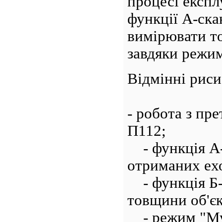
процесі експл
функції А-ска
вимірювати т
завдяки режи
Відмінні риси
- робота з пр
П112;
- функція А-
отриманих ехо
- функція Б-
товщини об'є
- режим "Му