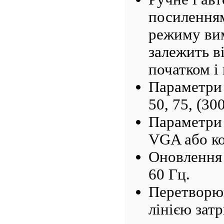
посиленням
режиму ви
залежить в
початком і
Параметри 
50, 75, (300
Параметри 
VGA або к
Оновлення 
60 Гц.
Перетворюв
лінією затр