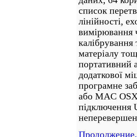
даних, 64 кор
список перет
лінійності, е
вимірювання ч
калібрування 
матеріалу тощ
портативний а
додаткової мі
програмне за
або MAC OSX 
підключення 
непереверше
Продолжение.