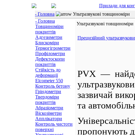
Прилади для кон
- Головна
Ультразвукові товщиноміри
- Головна
Ультразвукові товщиноміри
Товщиноміри
покриттів
Адгезиметри
Прецизійний ультразвуков
Блискоміри
Термогігрометри
Профілометри
Дефектоскопи
покриттів
Стійкість до
PVX — найдо
деформації
Elcometer 550
ультразвукови
Контроль бетону
Гріндометри
зазвичай вико
Твердоміри
покриттів
та автомобіль
Абразіометри
Віскозіметри
Універсальніс
Апплікатори
Контроль чистоти
пропонують д
поверхні
Ультразвукові